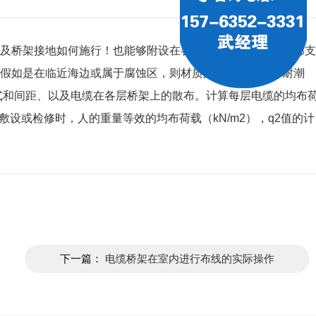
及桥架接地如何施行！也能够附设在各种建（构）筑物和管廊支
假如是在临近海边或属于腐蚀区，则材质必需具有防腐、耐潮
式和间距、以及电缆在各层桥架上的散布。计算每层电缆的均布
敷设或检修时，人的重量等效的均布荷载（kN/m2），q2值的计
下一篇：
电缆桥架在室内进行布线的实际操作