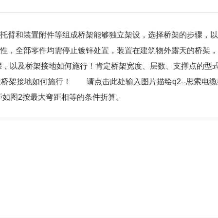
托臂和装置附件等组成桥架能够独立架设，选择桥架的步骤，以
性，全部零件均需停止镀锌处置，装置在建筑物外露天的桥架，
骤，以及桥架接地如何施行！肯定桥架宽度、层数、支撑点的型
及桥架接地如何施行！ 请点击此处输入图片描绘q2--思索电缆
弯距如图2按最大弯距相等的条件折算。